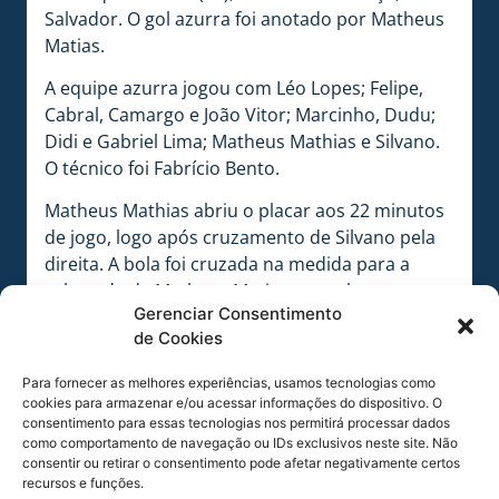
Salvador. O gol azurra foi anotado por Matheus
Matias.
A equipe azurra jogou com Léo Lopes; Felipe,
Cabral, Camargo e João Vitor; Marcinho, Dudu;
Didi e Gabriel Lima; Matheus Mathias e Silvano.
O técnico foi Fabrício Bento.
Matheus Mathias abriu o placar aos 22 minutos
de jogo, logo após cruzamento de Silvano pela
direita. A bola foi cruzada na medida para a
cabeçada de Matheus Matias, sem chances para
Gerenciar Consentimento
o goleiro.
de Cookies
O Bahia empatou aos 35 minutos, através de
Para fornecer as melhores experiências, usamos tecnologias como
Cristiano. Caíque chutou rasteiro, Léo Lopes fez
cookies para armazenar e/ou acessar informações do dispositivo. O
a defesa parcial e no rebote, Cristiano colocou
consentimento para essas tecnologias nos permitirá processar dados
para o fundo das redes.
como comportamento de navegação ou IDs exclusivos neste site. Não
consentir ou retirar o consentimento pode afetar negativamente certos
Aos 24 minutos do segundo tempo, Matheus
recursos e funções.