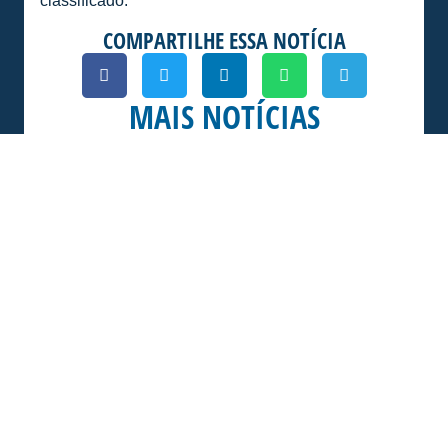
classificado.
COMPARTILHE ESSA NOTÍCIA
MAIS NOTÍCIAS
AVAÍ SUB-15 ENFRENTA O CRICIÚMA
PELA SEMIFINAL DO ESTADUAL
O Sub-15 do Avaí enfrenta neste sábado
(25/07) o Criciúma. A primeira partida da fase