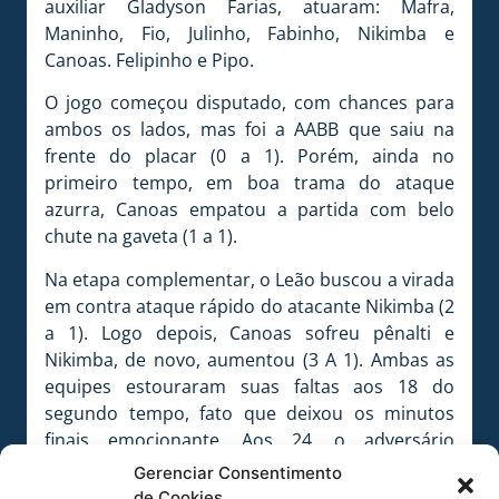
auxiliar Gladyson Farias, atuaram: Mafra,
Maninho, Fio, Julinho, Fabinho, Nikimba e
Canoas. Felipinho e Pipo.
O jogo começou disputado, com chances para
ambos os lados, mas foi a AABB que saiu na
frente do placar (0 a 1). Porém, ainda no
primeiro tempo, em boa trama do ataque
azurra, Canoas empatou a partida com belo
chute na gaveta (1 a 1).
Na etapa complementar, o Leão buscou a virada
em contra ataque rápido do atacante Nikimba (2
a 1). Logo depois, Canoas sofreu pênalti e
Nikimba, de novo, aumentou (3 A 1). Ambas as
equipes estouraram suas faltas aos 18 do
segundo tempo, fato que deixou os minutos
finais emocionante. Aos 24, o adversário
diminuiu em cobrança de shoot out, mas já era
Gerenciar Consentimento
tarde (3 a 2).
de Cookies