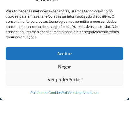
O Avaí F7 volta as suas atenções agora à
Para fornecer as melhores experiências, usamos tecnologias como
decisão, em jogos de ida e volta, do campeonato
cookies para armazenar e/ou acessar informações do dispositivo. O
consentimento para essas tecnologias nos permitirá processar dados
Brasileirão do Toninho (data ainda não
como comportamento de navegação ou IDs exclusivos neste site. Não
confirmada), contra o forte time do
consentir ou retirar o consentimento pode afetar negativamente certos
Metropolitano.
recursos e funções.
Aceitar
Foto: Divulgação/Avaí F.C.
Negar
COMPARTILHE ESSA NOTÍCIA
Ver preferências
MAIS NOTÍCIAS
Politica de Cookies
Política de privacidade