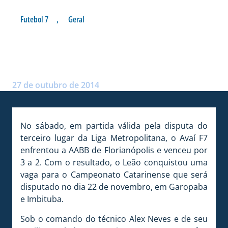
Futebol 7
,
Geral
AVAÍ F7: 3º LUGAR NA LIGA
METROPOLITANA
Postado por:
André Palma Ribeiro
27 de outubro de 2014
No sábado, em partida válida pela disputa do
terceiro lugar da Liga Metropolitana, o Avaí F7
enfrentou a AABB de Florianópolis e venceu por
3 a 2. Com o resultado, o Leão conquistou uma
vaga para o Campeonato Catarinense que será
disputado no dia 22 de novembro, em Garopaba
e Imbituba.
Sob o comando do técnico Alex Neves e de seu