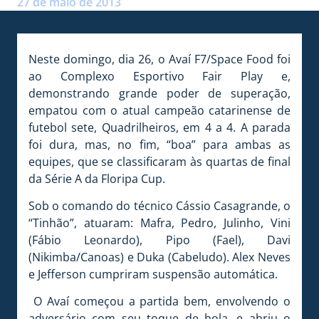
27 de maio de 2013
Neste domingo, dia 26, o Avaí F7/Space Food foi
ao Complexo Esportivo Fair Play e,
demonstrando grande poder de superação,
empatou com o atual campeão catarinense de
futebol sete, Quadrilheiros, em 4 a 4. A parada
foi dura, mas, no fim, “boa” para ambas as
equipes, que se classificaram às quartas de final
da Série A da Floripa Cup.
Sob o comando do técnico Cássio Casagrande, o
“Tinhão”, atuaram: Mafra, Pedro, Julinho, Vini
(Fábio Leonardo), Pipo (Fael), Davi
(Nikimba/Canoas) e Duka (Cabeludo). Alex Neves
e Jefferson cumpriram suspensão automática.
O Avaí começou a partida bem, envolvendo o
adversário com seu toque de bola, e abriu o