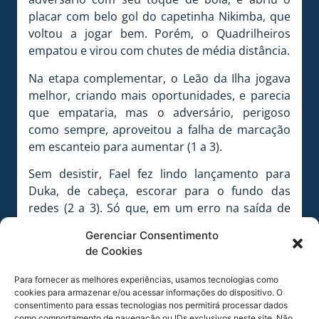
placar com belo gol do capetinha Nikimba, que
voltou a jogar bem. Porém, o Quadrilheiros
empatou e virou com chutes de média distância.
Na etapa complementar, o Leão da Ilha jogava
melhor, criando mais oportunidades, e parecia
que empataria, mas o adversário, perigoso
como sempre, aproveitou a falha de marcação
em escanteio para aumentar (1 a 3).
Sem desistir, Fael fez lindo lançamento para
Duka, de cabeça, escorar para o fundo das
redes (2 a 3). Só que, em um erro na saída de
bola, o Quadrilheiros, a cinco minutos do fim,
Gerenciar Consentimento
fez seu quarto gol (2 a 4).
de Cookies
A derrota levaria o Avaí ao jogo da morte, no
Para fornecer as melhores experiências, usamos tecnologias como
entanto, seus jogadores não estavam dispostos
cookies para armazenar e/ou acessar informações do dispositivo. O
a isso e, na raça, com dois gols do lateral
consentimento para essas tecnologias nos permitirá processar dados
como comportamento de navegação ou IDs exclusivos neste site. Não