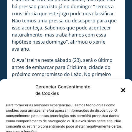
há pressão para isto já no domingo: “Temos a
consciência que este jogo pode nos classificar.
Não temos uma pressa ou desespero para que
isso aconteça. Sabemos que pode acontecer
naturalmente, mas trabalhamos com essa
hipótese neste domingo”, afirmou o xerife
avaiano.
O Avaí treina neste sábado (23), será o último
antes de embarcar para Criciúma, cidade do
próximo compromisso do Leão. No primeiro
duelo entre as equipes, vitória da equipe azurra,
Gerenciar Consentimento
por 3 a 0, na Ressacada. Gols de Getúlio, Jones
de Cookies
Carioca e João Paulo.
Para fornecer as melhores experiências, usamos tecnologias como
[su_youtube
cookies para armazenar e/ou acessar informações do dispositivo. O
url=”https://www.youtube.com/watch?
consentimento para essas tecnologias nos permitirá processar dados
v=i8ldL8Ik1Yg”]
como comportamento de navegação ou IDs exclusivos neste site. Não
consentir ou retirar o consentimento pode afetar negativamente certos
recursos e funções.