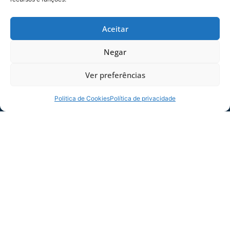
COMPARTILHE ESSA NOTÍCIA
Aceitar
MAIS NOTÍCIAS
Negar
Ver preferências
Politica de Cookies
Política de privacidade
SERVIÇO DE JOGO: AVAÍ X CRB-AL, PELA
21ª RODADA DA SÉRIE B
Dias dos Pais vem aí, e na terça-feira (11/08)
é dia de Avaí na Ressacada pela Série B!
Precisamos do