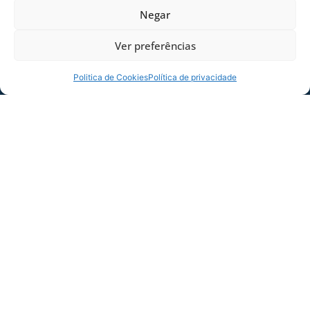
Negar
Ver preferências
Politica de Cookies
Política de privacidade
André Moritz arrisca chute no treino desta tarde. |
Foto: André Palma Ribeiro/Avaí F. C.