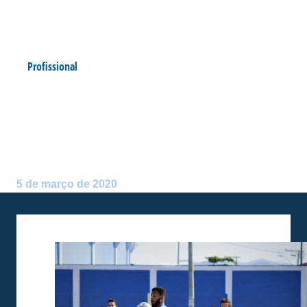
Profissional
AVAÍ FAZ TREINO TÉCNICO-
TÁTICO NESTA TARDE DE
QUINTA-FEIRA
Postado por:
Arthur Domingos
5 de março de 2020