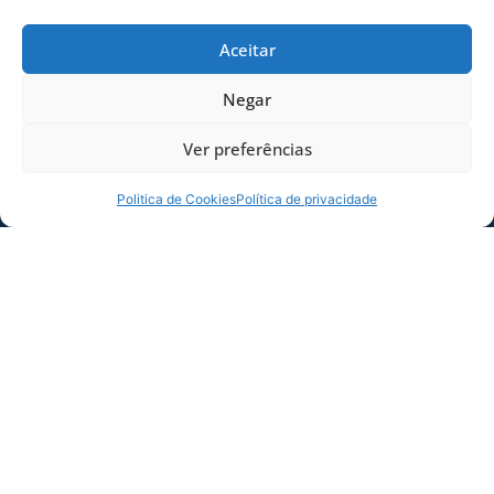
Aceitar
Foto: Felipe Silva
Negar
Ver preferências
Politica de Cookies
Política de privacidade
Foto: Felipe Silva
COMPARTILHE ESSA NOTÍCIA
MAIS NOTÍCIAS