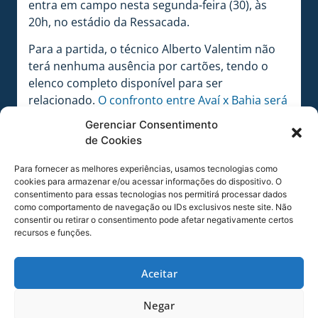
entra em campo nesta segunda-feira (30), às
20h, no estádio da Ressacada.
Para a partida, o técnico Alberto Valentim não
terá nenhuma ausência por cartões, tendo o
elenco completo disponível para ser
relacionado.
O confronto entre Avaí x Bahia será
o de número 23 na história.
No primeiro turno,
Gerenciar Consentimento
o Avaí perdeu por 1 a 0, na Arena Fonte Nova.
de Cookies
Para fornecer as melhores experiências, usamos tecnologias como
cookies para armazenar e/ou acessar informações do dispositivo. O
consentimento para essas tecnologias nos permitirá processar dados
como comportamento de navegação ou IDs exclusivos neste site. Não
consentir ou retirar o consentimento pode afetar negativamente certos
recursos e funções.
Aceitar
Negar