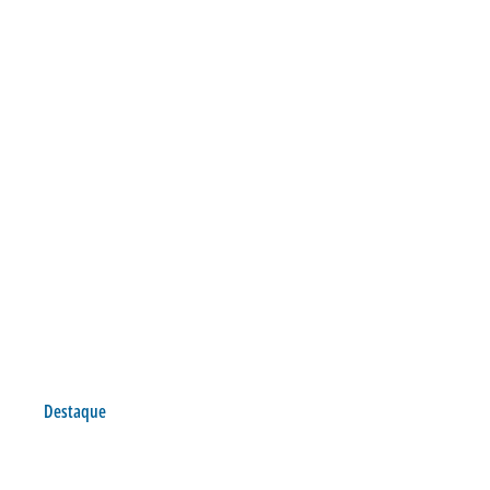
Destaque
AVAÍ GOLEIA O