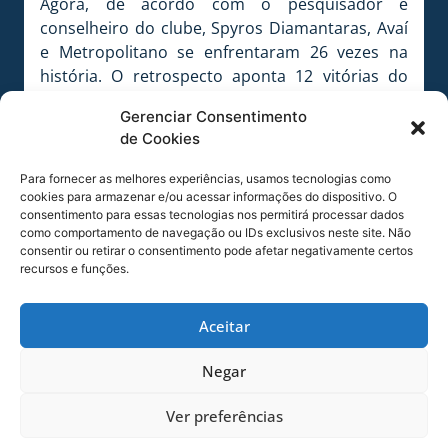
Agora, de acordo com o pesquisador e
conselheiro do clube, Spyros Diamantaras, Avaí
e Metropolitano se enfrentaram 26 vezes na
história. O retrospecto aponta 12 vitórias do
Leão da Ilha, oito empates e seis vitórias da
Gerenciar Consentimento
equipe de Blumenau. O Avaí fez 50 gols e o
de Cookies
Metropolitano 33 gols.
Para fornecer as melhores experiências, usamos tecnologias como
Na próxima rodada, o Avaí enfrenta o Camboriú,
cookies para armazenar e/ou acessar informações do dispositivo. O
no estádio Roberto Santos Garcia, em
consentimento para essas tecnologias nos permitirá processar dados
Camboriú. O jogo será às 19h30 do dia 7 de
como comportamento de navegação ou IDs exclusivos neste site. Não
consentir ou retirar o consentimento pode afetar negativamente certos
fevereiro (domingo).
recursos e funções.
FICHA TÉCNICA
Jogo:
Avaí 4×0 Metropolitano
Aceitar
Competição:
Campeonato Catarinense 2016
Data:
04/02/2016 –
Hora:
19h30
Negar
Estádio:
Renato Silveira –
Local:
Palhoça-SC
Ver preferências
ARBITRAGEM