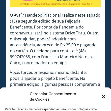
O Avaí / Handebol Nacional realiza neste sábado
(15) a segunda edição de sua Feijoada
Beneficente. Por conta da Pandemia do
coronavírus, será no sistema Drive Thru. Quem
quiser ajudar, poderá adquirir com
antecedência, ao preço de R$ 25,00 e pagando
no cartão. O telefone para contato é (48)
999742038, com Francisco Monteiro Neto, o
Chico, coordenador da equipe.
Você, torcedor avaiano, mesmo distante,
poderá ajudar o projeto beneficente. Na
primeira edição, algumas pessoas compraram a
Feijoada e pediram uma nova realização.
Gerenciar Consentimento
Objetivo segue no projeto de ajudar pessoas
de Cookies
que mais precisam na região. Quem adquirir a
Feijoada, poderá fazer a retirada dos pratos na
Para fornecer as melhores experiências, usamos tecnologias como