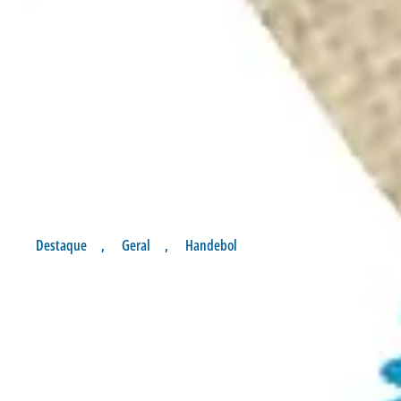
Destaque
,
Geral
,
Handebol
AVAÍ / HANDEBOL
NACIONAL REALIZA
FEIJOADA BENEFICENTE EM
SÃO JOSÉ