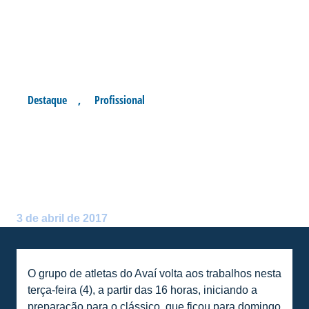
Destaque
,
Profissional
AVAÍ INICIA PREPARAÇÃO
PARA CLÁSSICO DE
DOMINGO
Postado por:
André Palma Ribeiro
3 de abril de 2017
O grupo de atletas do Avaí volta aos trabalhos nesta
terça-feira (4), a partir das 16 horas, iniciando a
preparação para o clássico, que ficou para domingo