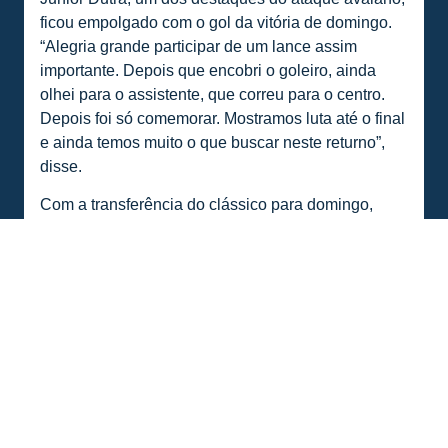
ficou empolgado com o gol da vitória de domingo.
“Alegria grande participar de um lance assim
importante. Depois que encobri o goleiro, ainda
olhei para o assistente, que correu para o centro.
Depois foi só comemorar. Mostramos luta até o final
e ainda temos muito o que buscar neste returno”,
disse.
Com a transferência do clássico para domingo,
18h30min, a programação da semana ganha mais
um dia de trabalho. A semana de trabalho marca
atividade para terça-feira à tarde, quarta-feira pela
manhã, quinta-feira à tarde, sexta-feira à tarde e
encerrando sábado à tarde. Em seguida os
relacionados concentram para o clássico, domingo,
18h30min.
Tocador
Media error: Format(s) not supported or source(s) not
found
de