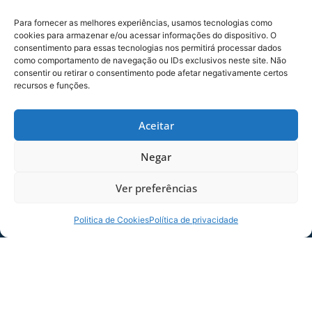
1 a 1 no placar.
Para fornecer as melhores experiências, usamos tecnologias como
Melhor no jogo o Avaí chegou com perigo aos 15
cookies para armazenar e/ou acessar informações do dispositivo. O
minutos. Willian Rocha recebeu passe de André
consentimento para essas tecnologias nos permitirá processar dados
como comportamento de navegação ou IDs exclusivos neste site. Não
Lima e chutou forte, mas a bola saiu.
consentir ou retirar o consentimento pode afetar negativamente certos
recursos e funções.
Aos 42, o lance que poderia ter dado a vitória ao
Avaí. Rômulo tocou para Renan Oliveira que
chutou forte de fora da área. A bola desviou no
Aceitar
goleiro, foi no travessão e saiu.
Negar
Com estes resultados, o Avaí soma agora sete
pontos na tabela de classificação da
Ver preferências
competição.
Politica de Cookies
Política de privacidade
Os confrontos:
Agora, de acordo com o
pesquisador e vice-presidente do Conselho
Deliberativo do Clube, Spyros Diamantaras, Avaí
e Figueirense se enfrentaram 430 vezes na
história. O retrospecto aponta 142 vitórias do