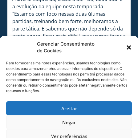
a evolução da equipe nesta temporada.
“Estamos com foco nessas duas últimas
partidas, treinando bem forte, melhoramos a
parte tática. E sabemos que não depende só da
gente agora, ficou mais difícil, mas vamos fazer a
nossa parte”. Sorriso também comentou do
Gerenciar Consentimento
início dos estaduais. “Depois do Brasileiro, a
de Cookies
gente tem o campeonato Catarinense,
Para fornecer as melhores experiências, usamos tecnologias como
queremos defender esse título, e continuar
cookies para armazenar e/ou acessar informações do dispositivo. O
nesse processo de crescimento”.
consentimento para essas tecnologias nos permitirá processar dados
como comportamento de navegação ou IDs exclusivos neste site. Não
As Leoas voltam a campo na próxima quarta-
consentir ou retirar o consentimento pode afetar negativamente certos
recursos e funções.
feira (03/08), para enfrentar o líder Palmeiras, às
16h, no Estádio Allianz Parque, pela 14ª rodada
da primeira fase do Brasileirão Feminino A1.
Aceitar
Negar
Ver preferências