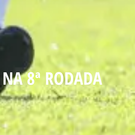
 NA 8ª RODADA