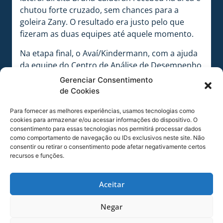
chutou forte cruzado, sem chances para a
goleira Zany. O resultado era justo pelo que
fizeram as duas equipes até aquele momento.
Na etapa final, o Avaí/Kindermann, com a ajuda
da equipe do Centro de Análise de Desempenho
do Avaí, liderada pelo analista de desempenho
Gerenciar Consentimento
Ricardo Henry, corrigiu posicionamento e
de Cookies
passou a dominar a posse de bola. Foram quase
Para fornecer as melhores experiências, usamos tecnologias como
80 de domínio na etapa final, com destaque
cookies para armazenar e/ou acessar informações do dispositivo. O
para a armação de jogadas de Júlia Bianchi.
consentimento para essas tecnologias nos permitirá processar dados
como comportamento de navegação ou IDs exclusivos neste site. Não
Mas o segundo gol, caprichosamente só surgiu
consentir ou retirar o consentimento pode afetar negativamente certos
no final da partida, aos 45 minutos, pois o São
recursos e funções.
José evitou se expor diante da desvantagens
numérica. Numa linda jogada pela esquerda, a
Aceitar
lateral Thaini chegou à linha de fundo e cruzou
rasteiro para a área. Lá estava a atacante
Negar
Mylena, que tinha entrado no lugar de Luana.