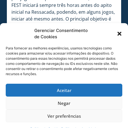
FEST iniciará sempre três horas antes do apito
inicial na Ressacada, podendo, em alguns jogos,
iniciar até mesmo antes. O principal objetivo é
ampliar o entretenimento e melhorar os
Gerenciar Consentimento
serviços, propondo que o torcedor chegue mais
de Cookies
cedo ao estádio.
Para fornecer as melhores experiências, usamos tecnologias como
Na primeira edição da AVAÍ FAN FEST, neste
cookies para armazenar e/ou acessar informações do dispositivo. O
domingo (10), o torcedor terá como atrações o
consentimento para essas tecnologias nos permitirá processar dados
Leão da Ilha e o Dj Felipe Corrêa. Brindes serão
como comportamento de navegação ou IDs exclusivos neste site. Não
consentir ou retirar o consentimento pode afetar negativamente certos
sorteados para os participantes.
recursos e funções.
Outra grande novidade é que os torcedores
(sócios ou não sócios do Avaí), que estiverem
Aceitar
dentro do estádio da Ressacada (nos setores A e
B), poderão sair para curtir a AVAÍ FAN FEST e
Negar
depois retornar, mediante apresentação das
Ver preferências
pulseiras que serão disponibilizadas pela
organização do evento.