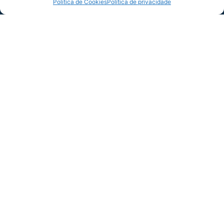
Politica de Cookies
Política de privacidade
COMPARTILHE ESSA NOTÍCIA
MAIS NOTÍCIAS
SERVIÇO DE JOGO: AVAÍ X CRB-AL, PELA
21ª RODADA DA SÉRIE B
Dias dos Pais vem aí, e na terça-feira (11/08)
é dia de Avaí na Ressacada pela Série B!
Precisamos do