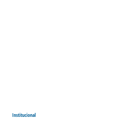
Institucional
AVAÍ LANÇA PATCH EM