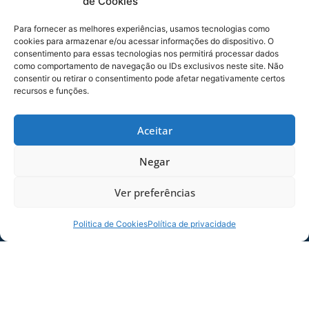
de Cookies
contra a equipe do Botafogo-SP, no estádio
Santa Cruz, às 17h. A partida é válida pela 31ª
Para fornecer as melhores experiências, usamos tecnologias como
rodada da Série B de 2023.
cookies para armazenar e/ou acessar informações do dispositivo. O
consentimento para essas tecnologias nos permitirá processar dados
como comportamento de navegação ou IDs exclusivos neste site. Não
consentir ou retirar o consentimento pode afetar negativamente certos
recursos e funções.
Clique para aceitar os cookies
marketing e ativar este conteúdo
Aceitar
Negar
Ver preferências
Politica de Cookies
Política de privacidade