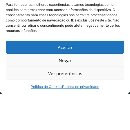
Para fornecer as melhores experiências, usamos tecnologias como
cookies para armazenar e/ou acessar informações do dispositivo. O
consentimento para essas tecnologias nos permitirá processar dados
como comportamento de navegação ou IDs exclusivos neste site. Não
consentir ou retirar o consentimento pode afetar negativamente certos
recursos e funções.
SERVIÇO DE JOGO: AVAÍ X CRB-AL, PELA
Aceitar
21ª RODADA DA SÉRIE B
Dias dos Pais vem aí, e na terça-feira (11/08)
Negar
é dia de Avaí na Ressacada pela Série B!
Precisamos do
Ver preferências
06/08/2026
Sócio
Politica de Cookies
Política de privacidade
Torcedor