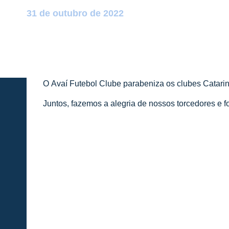
Postado por:
André Palma Ribeiro
31 de outubro de 2022
O Avaí Futebol Clube parabeniza os clubes Catarin
Juntos, fazemos a alegria de nossos torcedores e