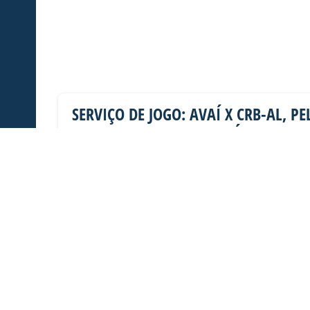
SERVIÇO DE JOGO: AVAÍ X CRB-AL, P
DA SÉRIE B
Dias dos Pais vem aí, e na terça-feira (11/08)
Ressacada pela Série B! Precisa
Sócio Torcedor
06/08/2026