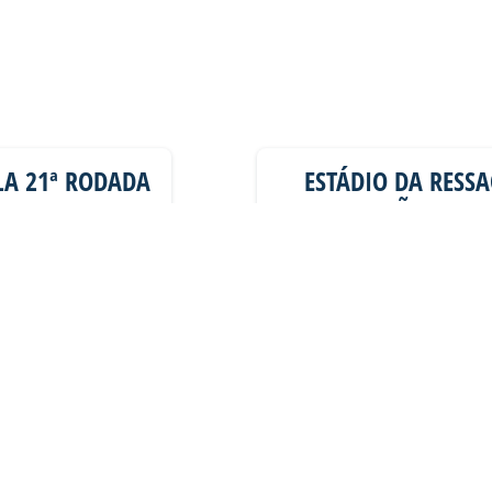
ELA 21ª RODADA
ESTÁDIO DA RESSA
OPERAÇÕES DE C
POLÍCIA ROD
 é dia de Avaí na
mos do
Na manhã desta quinta-fei
da Silva (Ressacada
Geral
06/08/2026
VER MAIS PUBLICAÇÕES