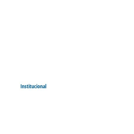
Institucional
AVAÍ PARABENIZ
NOVEMBRO