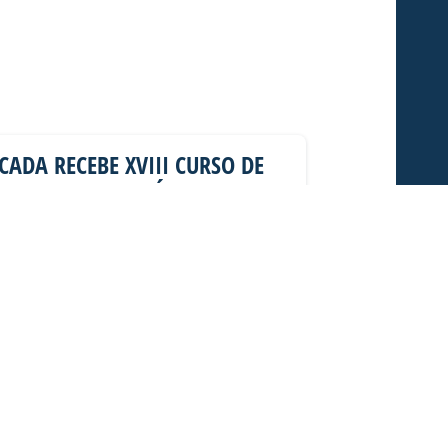
CADA RECEBE XVIII CURSO DE
ONTROLE DE DISTÚRBIOS DA
OVIÁRIA FEDERAL (PRF)
ra (06/08), o estádio Dr. Aderbal Ramos
), foi a “sala de aula” de alunos