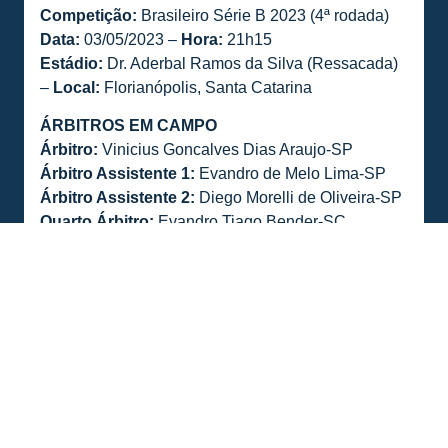
Competição:
Brasileiro Série B 2023 (4ª rodada)
Data:
03/05/2023 –
Hora:
21h15
Estádio:
Dr. Aderbal Ramos da Silva (Ressacada)
–
Local:
Florianópolis, Santa Catarina
ÁRBITROS EM CAMPO
Árbitro:
Vinicius Goncalves Dias Araujo-SP
Árbitro Assistente 1:
Evandro de Melo Lima-SP
Árbitro Assistente 2:
Diego Morelli de Oliveira-SP
Quarto Árbitro:
Evandro Tiago Bender-SC
Assessor:
Lucio Ipojucan Ribeiro da Silva de
Mattos-PA
Árbitro de Vídeo:
Thiago Duarte Peixoto-SP
AVAR:
Amanda Pinto Matias-SP
Observador de VAR:
Anderson Carlos Goncalves-
PR
PÚBLICO E RENDA
Público total:
4.436