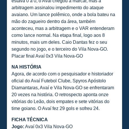
estava 0 a 0, o Avaí chegou a marcar, mas a
arbitragem assinalou impedimento do ataque
avaiano. Um lance polêmico, onde a bola bateu na
mão do zagueiro dentro da área, também
aconteceu, mas a arbitragem e o VAR entenderam
como lance normal. Na etapa final, logo aos 8
minutos, mais um deles. Caio Dantas fez o seu
segundo no jogo, e o terceiro do Vila Nova-GO.
Placar final Avaí 0x3 Vila Nova-GO
NA HISTÓRIA
Agora, de acordo com o pesquisador e historiador
oficial do Avaí Futebol Clube, Spyros Apóstolo
Diamantaras, Avaí e Vila Nova-GO se enfrentaram
20 vezes na história. O retrospecto aponta onze
vitórias do Leão, dois empates e sete vitórias do
time goiano. O Avaí fez 29 gols e sofreu 24.
FICHA TÉCNICA
Jogo:
Avaí 0x3 Vila Nova-GO