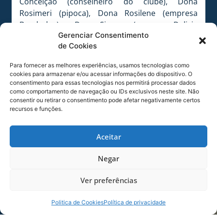
Conceição (conselheiro do clube), Dona
Rosimeri (pipoca), Dona Rosilene (empresa
Bombolos) e Dona Simone (empresa Delicia
Gerenciar Consentimento
Gourmet), que realizaram algumas doações
de Cookies
para a festa.
COMPETIÇÕES EM JANEIRO
Para fornecer as melhores experiências, usamos tecnologias como
cookies para armazenar e/ou acessar informações do dispositivo. O
As equipes de base do Avaí participam em
consentimento para essas tecnologias nos permitirá processar dados
janeiro de 2017 de quatro competições. São
como comportamento de navegação ou IDs exclusivos neste site. Não
elas: EFIPAN (14 a 29/01), Três Coroas (15 a
consentir ou retirar o consentimento pode afetar negativamente certos
recursos e funções.
22/01), BH (21 a 27/01) e Copa SP (02 a 25/01).
Aceitar
Negar
Ver preferências
Politica de Cookies
Política de privacidade