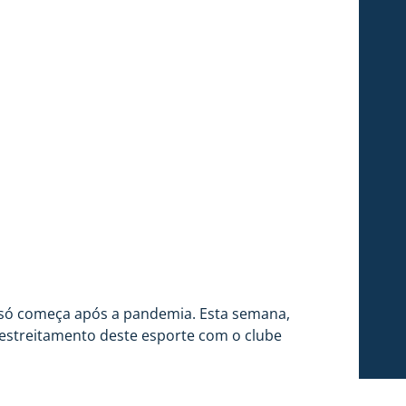
e só começa após a pandemia. Esta semana,
o estreitamento deste esporte com o clube
 quarto colocados no Campeonato Catarinense