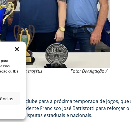
 para
 essas
na apresentação dos troféus Foto: Divulgação /
ação ou IDs
rências
rceria com o clube para a próxima temporada de jogos, qu
sitou o presidente Francisco José Battistotti para reforçar 
uistas nas disputas estaduais e nacionais.
 a liderança do Avaí Futmesa no Estado. Vice, terceiro e