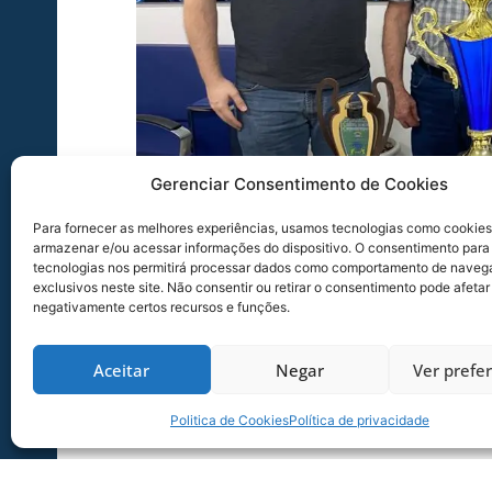
Gerenciar Consentimento de Cookies
Para fornecer as melhores experiências, usamos tecnologias como cookies
armazenar e/ou acessar informações do dispositivo. O consentimento para
Wagner, Battistotti, Capela e Ivan Ecco 
tecnologias nos permitirá processar dados como comportamento de naveg
exclusivos neste site. Não consentir ou retirar o consentimento pode afetar
Avaí FC
negativamente certos recursos e funções.
Aceitar
Negar
Ver prefe
O Avaí Futmesa vai renovar seu contrato de pa
Roberto Capella, presidente do Avaí Futmesa, vi
Politica de Cookies
Política de privacidade
azurra e apresentar os troféus das últimas conq
As conquistas foram importantes para confirmar