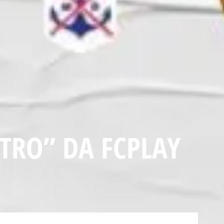
TRO” DA FCPLAY