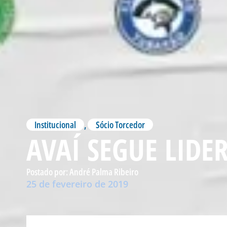
Institucional
,
Sócio Torcedor
AVAÍ SEGUE LID
Postado por:
André Palma Ribeiro
25 de fevereiro de 2019