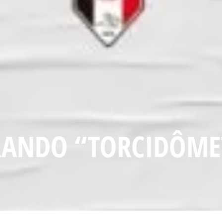
ERANDO “TORCIDÔME