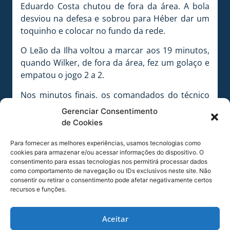
Eduardo Costa chutou de fora da área. A bola
desviou na defesa e sobrou para Héber dar um
toquinho e colocar no fundo da rede.
O Leão da Ilha voltou a marcar aos 19 minutos,
quando Wilker, de fora da área, fez um golaço e
empatou o jogo 2 a 2.
Nos minutos finais, os comandados do técnico
Pingo foram mais ofensivos do que o
Gerenciar Consentimento
adversário, buscando o gol da vitória, mas o
de Cookies
placar final ficou mesmo em 2 a 2
Para fornecer as melhores experiências, usamos tecnologias como
A partida foi válida pela penúltima rodada do
cookies para armazenar e/ou acessar informações do dispositivo. O
consentimento para essas tecnologias nos permitirá processar dados
returno do Hexagonal do Campeonato
como comportamento de navegação ou IDs exclusivos neste site. Não
Catarinense 2014.
consentir ou retirar o consentimento pode afetar negativamente certos
recursos e funções.
O próximo compromisso do Avaí será diante da
Chapecoense-SC, às 16 horas do dia 12, na
Aceitar
Arena Índio Condá, em Chapecó-SC.