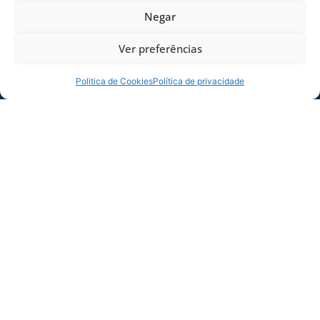
FICHA TÉCNICA
Negar
Jogo:
Avaí 2×2 Marcílio Dias-SC
Ver preferências
Competição:
Campeonato Catarinense 2014
Data:
05/04/2014
Politica de Cookies
Política de privacidade
Hora:
16 horas
Estádio:
Dr. Aderbal Ramos da Silva, Ressacada
Local:
Florianópolis-SC.
ARBITRAGEM
Árbitro:
Ronan Marques da Rosa-CBF
Árbitro Assistente 1:
José Roberto Larroyd-CBF
Árbitro Assistente 2:
Thiago Americano Labes-
CBF
Quarto Árbitro:
Raimundo da Luz Nascimento
Avaliador:
Jaison Cardoso da Silva
Delegado:
Manoel de Paula Machado
PÚBLICO E RENDA