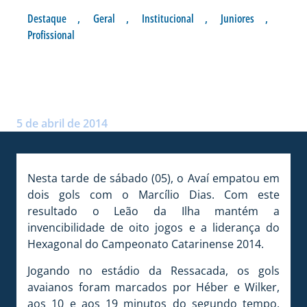
Destaque
,
Geral
,
Institucional
,
Juniores
,
Profissional
AVAÍ SEGUE SEM PERDER NO
HEXAGONAL
Postado por:
André Palma Ribeiro
5 de abril de 2014
Nesta tarde de sábado (05), o Avaí empatou em
dois gols com o Marcílio Dias. Com este
resultado o Leão da Ilha mantém a
invencibilidade de oito jogos e a liderança do
Hexagonal do Campeonato Catarinense 2014.
Jogando no estádio da Ressacada, os gols
avaianos foram marcados por Héber e Wilker,
aos 10 e aos 19 minutos do segundo tempo,