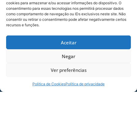
cookies para armazenar e/ou acessar informações do dispositivo. O
Treinamento e 15h de Estudos Especiais e
consentimento para essas tecnologias nos permitirá processar dados
Trabalhos; Discussão do Conceito de
como comportamento de navegação ou IDs exclusivos neste site. Não
Talento; Lei Pelé;
Estatuto da Criança e do
consentir ou retirar o consentimento pode afetar negativamente certos
recursos e funções.
Adolescente; Princípios Fundamentais da
Legislação; Legislação do Treinador de Futebol;
Estatuto do Torcedor; Formação de Empresa e
Aceitar
Metodologia do Ensino do Futebol para Crianças
Negar
e Adolescentes.
Na grade curricular, os participantes ainda
Ver preferências
abordarão Gestão Esportiva e
Marketing; Comunicação e Liderança;
Politica de Cookies
Política de privacidade
Elaboração e Aplicação do Currículo Técnico,
Tático e Coordenativo de uma Escola de Futebol;
Conteúdos Sócio Comportamentais: Habilidades
para a Vida; Desenvolvimento de Atividades:
Pequenos Jogos, Futsal, Futebol Society,
Estruturas Funcionais (1v0 até 4v4); Construção
de Planos de Treino, Execução e Análise;