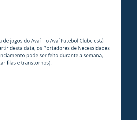
e jogos do Avaí -, o Avaí Futebol Clube está
tir desta data, os Portadores de Necessidades
enciamento pode ser feito durante a semana,
r filas e transtornos).
 Silva (Ressacada), o Avaí Futebol Clube vem
tão sendo avaliados e melhorias sendo