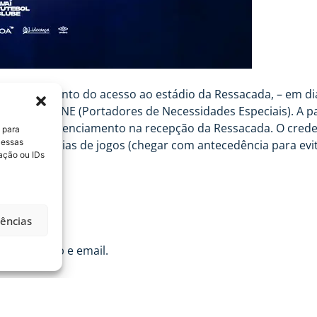
s no momento do acesso ao estádio da Ressacada, – em dia d
sso de PNE (Portadores de Necessidades Especiais). A par
m rápido credenciamento na recepção da Ressacada. O cred
 para
 essas
8h), ou em dias de jogos (chegar com antecedência para evita
ação ou IDs
rências
 / whatsapp e email.
iência aos frequentadores do estádio Dr. Aderbal Ramos da
utura e nos processos. Em todos os jogos, os processos es