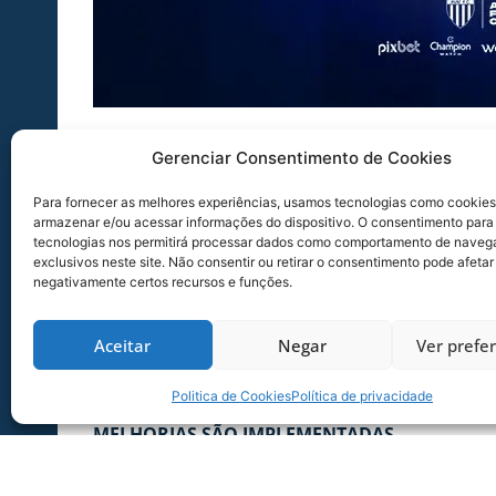
Visando melhorar o atendimento e evitar fraude
Gerenciar Consentimento de Cookies
implementando um novo procedimento para o ace
Especiais devem, obrigatoriamente, realizar u
Para fornecer as melhores experiências, usamos tecnologias como cookies
armazenar e/ou acessar informações do dispositivo. O consentimento para
em horário comercial (de 2ª a 6ª das 9h até às 1
tecnologias nos permitirá processar dados como comportamento de naveg
exclusivos neste site. Não consentir ou retirar o consentimento pode afetar
DOCUMENTOS NECESSÁRIOS
negativamente certos recursos e funções.
Documento oficial com foto;
Carteirinha de PNE;
Aceitar
Negar
Ver prefe
Declaração médica ou atestado;
Também serão solicitados telefone para contato
Politica de Cookies
Política de privacidade
MELHORIAS SÃO IMPLEMENTADAS
Com o intuito de proporcionar uma melhor exper
realizando uma série de melhorias na infraestr