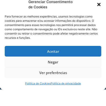
Gerenciar Consentimento
pela 34ª rodada da Série A do Brasileirão.
de Cookies
FICHA TÉCNICA
Para fornecer as melhores experiências, usamos tecnologias como
Jogo:
Avaí 1×1 Cruzeiro-MG
cookies para armazenar e/ou acessar informações do dispositivo. O
consentimento para essas tecnologias nos permitirá processar dados
Competição:
Campeonato Brasileiro Série A
como comportamento de navegação ou IDs exclusivos neste site. Não
Data:
31/10/2015 –
Hora:
19h30
consentir ou retirar o consentimento pode afetar negativamente certos
Estádio:
Ressacada –
Local:
Florianópolis-SC
recursos e funções.
ARBITRAGEM
Aceitar
Árbitro:
Raphael Claus – SP (FIFA)
Árbitro Assistente 1
: Alex Ang Ribeiro – SP (CBF-
Negar
2)
Árbitro Assistente 2:
Marcelo Bertanha Barison
Ver preferências
– RS (ESP-2)
Quarto Árbitro:
Flavio Rodrigues Guerra – SP
Politica de Cookies
Política de privacidade
(CBF-1)
Delegado:
Jose Mocellin – RS (ASS)
Quinto Árbitro:
Eder Alexandre – SC (CBF-1)