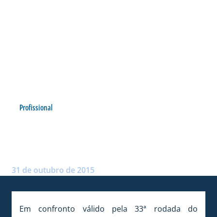
Profissional
AVAÍ SOMA PONTO COM
GOLAÇO DE ROMULO
Postado por:
André Palma Ribeiro
31 de outubro de 2015
Em confronto válido pela 33ª rodada do