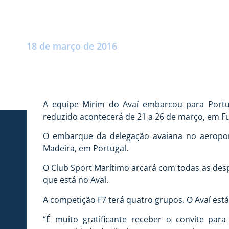
AVAÍ SUB 13 EM
Postado por:
André Palma Ribeiro
18 de março de 2016
A equipe Mirim do Avaí embarcou para Portug
reduzido acontecerá de 21 a 26 de março, em Fu
O embarque da delegação avaiana no aeroporto
Madeira, em Portugal.
O Club Sport Marítimo arcará com todas as desp
que está no Avaí.
A competição F7 terá quatro grupos. O Avaí est
“É muito gratificante receber o convite par