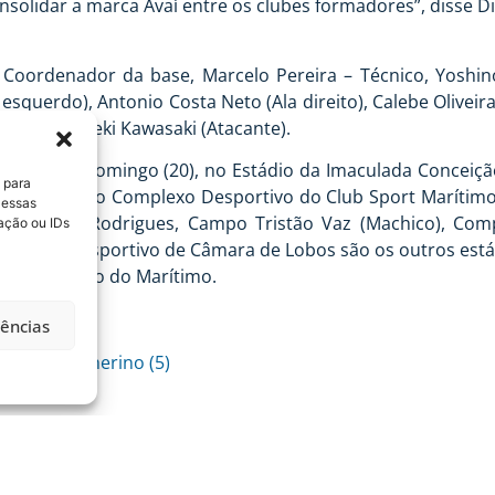
onsolidar a marca Avaí entre os clubes formadores”, disse
oordenador da base, Marcelo Pereira – Técnico, Yoshinori
 esquerdo), Antonio Costa Neto (Ala direito), Calebe Oliveir
ante) e Hideki Kawasaki (Atacante).
 horas de domingo (20), no Estádio da Imaculada Conceiç
 para
endo que no Complexo Desportivo do Club Sport Marítimo e
 essas
 Adelino Rodrigues, Campo Tristão Vaz (Machico), Com
ação ou IDs
mplexo Desportivo de Câmara de Lobos são os outros estád
cer no Estádio do Marítimo.
mo.org.pt/
rências