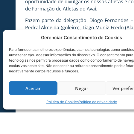
oportunidade de divulgar os nossos atletas e c
de Formação de Atletas do Avaí.
Fazem parte da delegação: Diogo Fernandes – C
Pedral Almeida (goleiro), Tiago Muniz Fredo (Ala
Fabiano de Moraes Júnior (Meia), Ren Ikeda (Atac
Gerenciar Consentimento de Cookies
O Cerimônia de abertura do Torneio será às 17
Para fornecer as melhores experiências, usamos tecnologias como cookies
desportivos da Região Autônoma da Madeira, s
armazenar e/ou acessar informações do dispositivo. O consentimento para
Complexo Desportivo do CF Andorinha, Campo
tecnologias nos permitirá processar dados como comportamento de naveg
exclusivos neste site. Não consentir ou retirar o consentimento pode afetar
Desportivo de Gaula, Complexo de Santana e Co
negativamente certos recursos e funções.
As ‘Finais de Ouro’, no sábado (26), irão aconte
Mais informações no site
http://www.csmariti
Aceitar
Negar
Ver prefe
Politica de Cookies
Política de privacidade
FOTO: Alceu Atherino / AVAÍ F.C.
FOTO: Alceu Atherino / AVAÍ F.C.