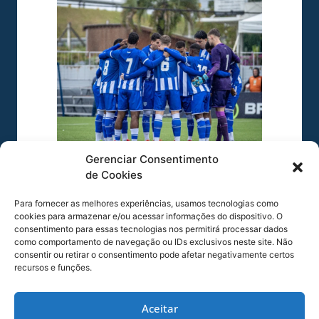
Gerenciar Consentimento
de Cookies
Foto: Fabiano Rateke / Avaí F.C.
Para fornecer as melhores experiências, usamos tecnologias como
cookies para armazenar e/ou acessar informações do dispositivo. O
COMPARTILHE ESSA NOTÍCIA
consentimento para essas tecnologias nos permitirá processar dados
como comportamento de navegação ou IDs exclusivos neste site. Não
consentir ou retirar o consentimento pode afetar negativamente certos
recursos e funções.
MAIS NOTÍCIAS
Aceitar