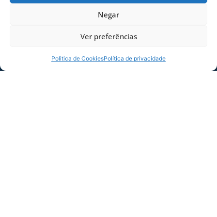
Negar
Ver preferências
Politica de Cookies
Política de privacidade
SERVIÇO DE JOGO: AVAÍ X CRB-AL, PELA
21ª RODADA DA SÉRIE B
Dias dos Pais vem aí, e na terça-feira (11/08)
é dia de Avaí na Ressacada pela Série B!
Precisamos do
06/08/2026
Sócio
Torcedor