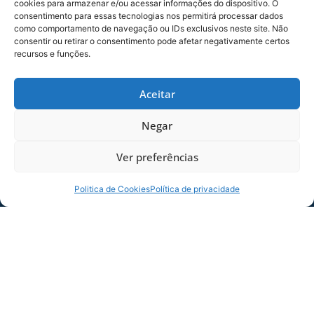
cookies para armazenar e/ou acessar informações do dispositivo. O
consentimento para essas tecnologias nos permitirá processar dados
como comportamento de navegação ou IDs exclusivos neste site. Não
consentir ou retirar o consentimento pode afetar negativamente certos
recursos e funções.
Foto: Fabiano Rateke / Avaí F.C.
Aceitar
COMPARTILHE ESSA NOTÍCIA
Negar
MAIS NOTÍCIAS
Ver preferências
Politica de Cookies
Política de privacidade