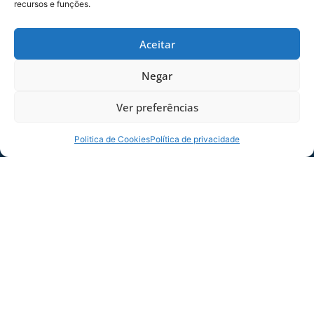
recursos e funções.
Aceitar
Negar
COMPARTILHE ESSA NOTÍCIA
Ver preferências
Politica de Cookies
Política de privacidade
MAIS NOTÍCIAS