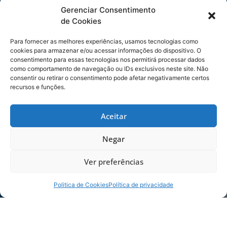
Só posso dizer que espero corresponder toda a
Gerenciar Consentimento
expectativa e mostrar futebol para ajudar nos
de Cookies
objetivos da equipe”, disse o Adryan.
Para fornecer as melhores experiências, usamos tecnologias como
O meia Adryan já treina normalmente com o
cookies para armazenar e/ou acessar informações do dispositivo. O
consentimento para essas tecnologias nos permitirá processar dados
elenco após três semanas de preparação física
como comportamento de navegação ou IDs exclusivos neste site. Não
intensa e poderá ser relacionado pelo treinador
consentir ou retirar o consentimento pode afetar negativamente certos
Rodrigo Santana na próxima partida do Leão. A
recursos e funções.
equipe segue com a preparação para o duelo
contra o Tubarão na manhã deste sábado (22).
Aceitar
Treino da manhã:
Negar
[su_youtube
url=”https://www.youtube.com/watch?
Ver preferências
v=Fx61lOEZQ-w”]
Politica de Cookies
Política de privacidade