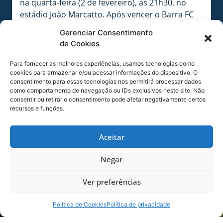
na quarta-feira (2 de fevereiro), às 21h30, no
estádio João Marcatto. Após vencer o Barra FC
por 2 a 0, a equipe quer dar início a uma série
Gerenciar Consentimento
positiva na competição estadual.
de Cookies
O Leão da Ilha volta aos trabalhos nesta terça-
Para fornecer as melhores experiências, usamos tecnologias como
feira (1º de fevereiro), para encerrar a
cookies para armazenar e/ou acessar informações do dispositivo. O
preparação para o confronto da 4ª rodada do
consentimento para essas tecnologias nos permitirá processar dados
como comportamento de navegação ou IDs exclusivos neste site. Não
Campeonato Catarinense 2022. Após os
consentir ou retirar o consentimento pode afetar negativamente certos
trabalhos da manhã a equipe embarca para
recursos e funções.
Jaraguá do Sul, cidade do confronto.
Aceitar
Negar
Ver preferências
Politica de Cookies
Política de privacidade