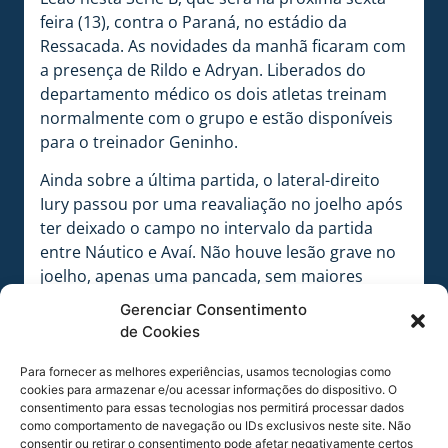
feira (13), contra o Paraná, no estádio da
Ressacada. As novidades da manhã ficaram com
a presença de Rildo e Adryan. Liberados do
departamento médico os dois atletas treinam
normalmente com o grupo e estão disponíveis
para o treinador Geninho.
Ainda sobre a última partida, o lateral-direito
Iury passou por uma reavaliação no joelho após
ter deixado o campo no intervalo da partida
entre Náutico e Avaí. Não houve lesão grave no
joelho, apenas uma pancada, sem maiores
complicações. O atleta deve ser liberado para o
Gerenciar Consentimento
treinamento no decorrer da semana.
de Cookies
Para fornecer as melhores experiências, usamos tecnologias como
cookies para armazenar e/ou acessar informações do dispositivo. O
consentimento para essas tecnologias nos permitirá processar dados
como comportamento de navegação ou IDs exclusivos neste site. Não
consentir ou retirar o consentimento pode afetar negativamente certos