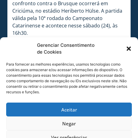
confronto contra o Brusque ocorrerá em
Criciúma, no estádio Heriberto Hülse. A partida
válida pela 10ª rodada do Campeonato
Catarinense e acontece nesse sábado (24), às
16h30.
Para a partida 10 ônibus foram disponibilizados
Gerenciar Consentimento
pelo Avaí para levar os sócios adimplentes que
de Cookies
se cadastrarem. Saiba mais aqui.
Para fornecer as melhores experiências, usamos tecnologias como
cookies para armazenar e/ou acessar informações do dispositivo. O
consentimento para essas tecnologias nos permitirá processar dados
como comportamento de navegação ou IDs exclusivos neste site. Não
consentir ou retirar o consentimento pode afetar negativamente certos
recursos e funções.
Aceitar
Negar
Equipe treinou nesta tarde no CFA. |
Foto: SabrinaTavares/Avaí F. C.
Ver preferências