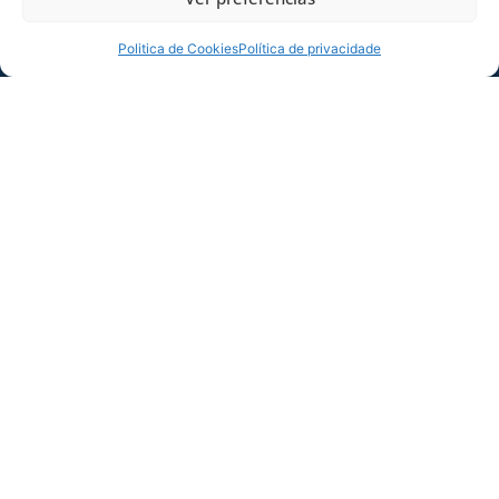
Politica de Cookies
Política de privacidade
COMPARTILHE ESSA NOTÍCIA
MAIS NOTÍCIAS
SERVIÇO DE JOGO: AVAÍ X CRB-AL, PELA
21ª RODADA DA SÉRIE B