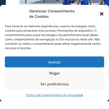
Gerenciar Consentimento
de Cookies
Para fornecer as melhores experiências, usamos tecnologias como
cookies para armazenar e/ou acessar informações do dispositivo. O
Kevin é uma peça importante no Avaí na
consentimento para essas tecnologias nos permitirá processar dados
competição. | Foto: Leandro Boeira/Avaí F. C.
como comportamento de navegação ou IDs exclusivos neste site. Não
consentir ou retirar o consentimento pode afetar negativamente certos
recursos e funções.
Aceitar
Negar
Ver preferências
Politica de Cookies
Política de privacidade
Pottker espera vitória contra o Atlético Mineiro. |
Foto: André Palma Ribeiro/Avaí F. C.