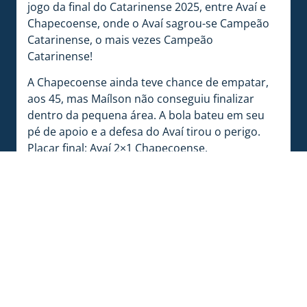
jogo da final do Catarinense 2025, entre Avaí e
Chapecoense, onde o Avaí sagrou-se Campeão
Catarinense, o mais vezes Campeão
Catarinense!
A Chapecoense ainda teve chance de empatar,
aos 45, mas Maílson não conseguiu finalizar
dentro da pequena área. A bola bateu em seu
pé de apoio e a defesa do Avaí tirou o perigo.
Placar final: Avaí 2×1 Chapecoense.
NA HISTÓRIA
Agora, Avaí e Chapecoense se enfrentaram 173
vezes na história. O retrospecto aponta 58
vitórias do Leão, 52 empates e 63 vitórias do
time de Chapecó. O Avaí fez 203 gols e sofreu
194.
HOMENAGEM PÓSTUMA
Momentos antes do apito inicial, foi realizado