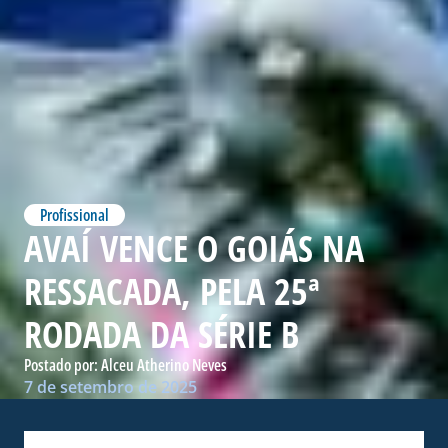
Profissional
AVAÍ VENCE O GOIÁS NA
RESSACADA, PELA 25ª
RODADA DA SÉRIE B
Postado por:
Alceu Atherino Neves
7 de setembro de 2025