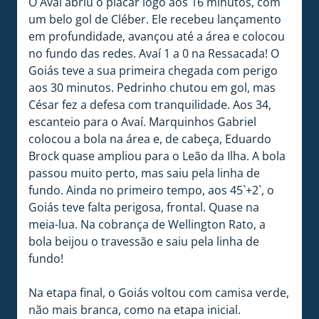
O Avaí abriu o placar logo aos 16 minutos, com
um belo gol de Cléber. Ele recebeu lançamento
em profundidade, avançou até a área e colocou
no fundo das redes. Avaí 1 a 0 na Ressacada! O
Goiás teve a sua primeira chegada com perigo
aos 30 minutos. Pedrinho chutou em gol, mas
César fez a defesa com tranquilidade. Aos 34,
escanteio para o Avaí. Marquinhos Gabriel
colocou a bola na área e, de cabeça, Eduardo
Brock quase ampliou para o Leão da Ilha. A bola
passou muito perto, mas saiu pela linha de
fundo. Ainda no primeiro tempo, aos 45`+2`, o
Goiás teve falta perigosa, frontal. Quase na
meia-lua. Na cobrança de Wellington Rato, a
bola beijou o travessão e saiu pela linha de
fundo!
Na etapa final, o Goiás voltou com camisa verde,
não mais branca, como na etapa inicial.