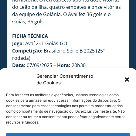
do Leão da Ilha, quatro empates e onze vitórias
da equipe de Goiânia. O Avaí fez 36 gols e o
Goiás, 36 gols.
FICHA TÉCNICA
Jogo:
Avaí 2×1 Goiás-GO
Competição:
Brasileiro Série B 2025 (25ª
rodada)
Data:
07/09/2025 –
Hora:
20h30
Estádio:
Dr. Aderbal Ramos da Silva (Ressacada)
Gerenciar Consentimento
–
Local:
Florianópolis-SC
de Cookies
ARBITRAGEM DA PARTIDA
Para fornecer as melhores experiências, usamos tecnologias como
Árbitro:
Fernando Antônio Mendes de Salles
cookies para armazenar e/ou acessar informações do dispositivo. O
Nascimento Filho-PA
consentimento para essas tecnologias nos permitirá processar dados
como comportamento de navegação ou IDs exclusivos neste site. Não
Árbitro assistente 1:
Dimmi Yuri das Chagas
consentir ou retirar o consentimento pode afetar negativamente certos
Cardoso-AM
recursos e funções.
Árbitro assistente 2:
Nayara Lucena Soares-PA
Quarto árbitro:
William Machado Steffen-SC