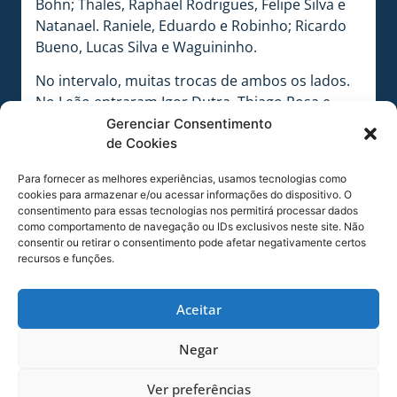
Bohn; Thales, Raphael Rodrigues, Felipe Silva e
Natanael. Raniele, Eduardo e Robinho; Ricardo
Bueno, Lucas Silva e Waguininho.
No intervalo, muitas trocas de ambos os lados.
No Leão entraram Igor Dutra, Thiago Rosa e
Roberto nos lugares de Thales, Natanael e
Gerenciar Consentimento
de Cookies
Raphael Rodrigues, respectivamente. No
decorrer do segundo tempo ainda entraram:
Para fornecer as melhores experiências, usamos tecnologias como
André Junio (Igor Bohn), Macaé (Raniele), Giva
cookies para armazenar e/ou acessar informações do dispositivo. O
(Felipe Silva), Peçanha (Eduardo), Guilherme
consentimento para essas tecnologias nos permitirá processar dados
como comportamento de navegação ou IDs exclusivos neste site. Não
Santos (Ricardo Bueno), Andrey (Robinho),
consentir ou retirar o consentimento pode afetar negativamente certos
Felipinho (Lucas Silva) e Dentinho (Waguininho).
recursos e funções.
Todos os atletas relacionados entraram na
partida.
Aceitar
O confronto foi o último teste antes da estreia
no Campeonato Catarinense, diante da
Negar
Chapecoense, no próximo sábado (14). O elenco
Ver preferências
retorna hoje mesmo a Florianópolis, chegando