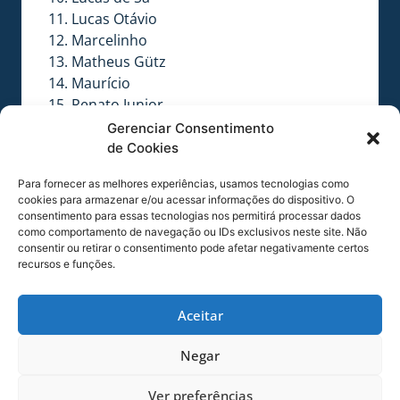
Lucas Otávio
Marcelinho
Matheus Gütz
Maurício
Renato Junior
Salazar
Gerenciar Consentimento
Toshi
de Cookies
Vinícius Pacheco
Para fornecer as melhores experiências, usamos tecnologias como
Vitor
cookies para armazenar e/ou acessar informações do dispositivo. O
Wesley
consentimento para essas tecnologias nos permitirá processar dados
como comportamento de navegação ou IDs exclusivos neste site. Não
consentir ou retirar o consentimento pode afetar negativamente certos
recursos e funções.
Aceitar
Negar
Ver preferências