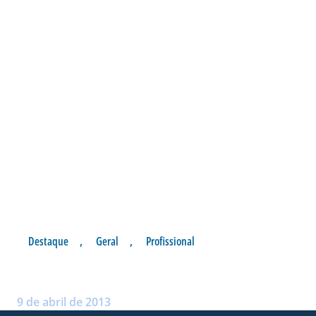
Destaque
,
Geral
,
Profissional
AVAÍ VIAJA DEFINIDO
Postado por:
André Palma Ribeiro
9 de abril de 2013