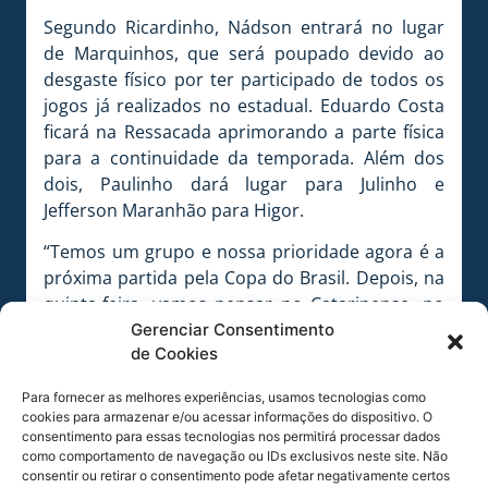
Segundo Ricardinho, Nádson entrará no lugar
de Marquinhos, que será poupado devido ao
desgaste físico por ter participado de todos os
jogos já realizados no estadual. Eduardo Costa
ficará na Ressacada aprimorando a parte física
para a continuidade da temporada. Além dos
dois, Paulinho dará lugar para Julinho e
Jefferson Maranhão para Higor.
“Temos um grupo e nossa prioridade agora é a
próxima partida pela Copa do Brasil. Depois, na
quinta-feira, vamos pensar no Catarinense, no
jogo de domingo” finalizou Ricardinho.
Gerenciar Consentimento
de Cookies
Após o treino, os relacionados para o confronto
que marca a estreia do Avaí na Copa do Brasil
Para fornecer as melhores experiências, usamos tecnologias como
cookies para armazenar e/ou acessar informações do dispositivo. O
2013 seguiram para o Aeroporto Internacional
consentimento para essas tecnologias nos permitirá processar dados
Hercílio Luz. O voo com a delegação deixou
como comportamento de navegação ou IDs exclusivos neste site. Não
Florianópolis às 12h10min.
consentir ou retirar o consentimento pode afetar negativamente certos