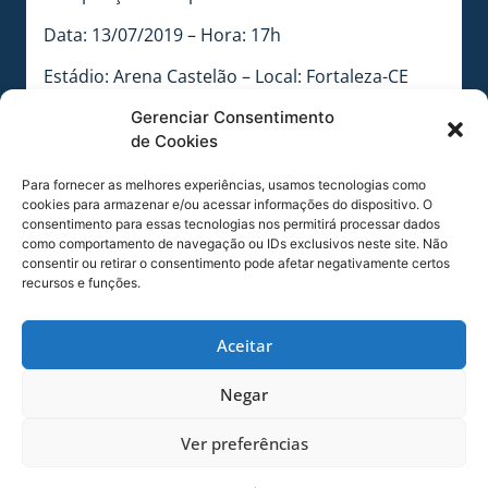
Data: 13/07/2019 – Hora: 17h
Estádio: Arena Castelão – Local: Fortaleza-CE
ÁRBITROS DA PARTIDA
Gerenciar Consentimento
de Cookies
Árbitro: Thiago Duarte Peixoto-SP
Para fornecer as melhores experiências, usamos tecnologias como
Árbitro Assistente 1: Emerson Augusto de
cookies para armazenar e/ou acessar informações do dispositivo. O
consentimento para essas tecnologias nos permitirá processar dados
Carvalho-SP
como comportamento de navegação ou IDs exclusivos neste site. Não
consentir ou retirar o consentimento pode afetar negativamente certos
Árbitro Assistente 2: Marcelo Carvalho Van
recursos e funções.
Gasse-SP
Quarto Árbitro: Luiz César de Oliveira
Aceitar
Magalhães-CE
Negar
Analista de Campo: Paulo Silvio dos Santos-CE
Ver preferências
Árbitro de Vídeo: Jose Claudio Rocha Filho-SP