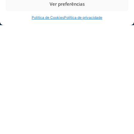
Ver preferências
Politica de Cookies
Política de privacidade
SERVIÇO DE JOGO: AVAÍ X CRB-AL, PELA
21ª RODADA DA SÉRIE B
Dias dos Pais vem aí, e na terça-feira (11/08)
é dia de Avaí na Ressacada pela Série B!
Precisamos do
06/08/2026
Sócio
Torcedor