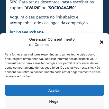
50%. Para ter os descontos, basta escolher os
cupons “
AVAI20
” ou “
SOCIOAVAI50
“.
Adquira o seu pacote no link abaixo e
acompanhe todos os jogos da competição.
bit.ly/avaixchape
Gerenciar Consentimento
#VamosEmBuscaDaTaça
de Cookies
COMPARTILHE ESSA NOTÍCIA
Para fornecer as melhores experiências, usamos tecnologias como
cookies para armazenar e/ou acessar informações do dispositivo. O
consentimento para essas tecnologias nos permitirá processar dados
MAIS NOTÍCIAS
como comportamento de navegação ou IDs exclusivos neste site. Não
consentir ou retirar o consentimento pode afetar negativamente certos
recursos e funções.
Aceitar
Negar