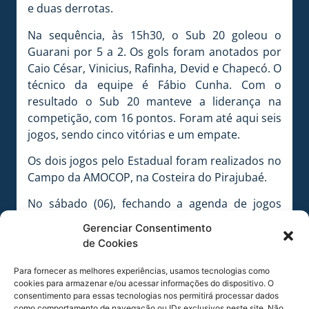
e duas derrotas.
Na sequência, às 15h30, o Sub 20 goleou o
Guarani por 5 a 2. Os gols foram anotados por
Caio César, Vinicius, Rafinha, Devid e Chapecó. O
técnico da equipe é Fábio Cunha. Com o
resultado o Sub 20 manteve a liderança na
competição, com 16 pontos. Foram até aqui seis
jogos, sendo cinco vitórias e um empate.
Os dois jogos pelo Estadual foram realizados no
Campo da AMOCOP, na Costeira do Pirajubaé.
No sábado (06), fechando a agenda de jogos
realizados, o Sub 15 fez a sua estreia no
Gerenciar Consentimento
Campeonato Citadino, em partida diante do
de Cookies
Balneário. O Avaí lidera a competição.
O confronto aconteceu às 9 horas, no Campo do
Para fornecer as melhores experiências, usamos tecnologias como
cookies para armazenar e/ou acessar informações do dispositivo. O
Ajax, no Saco dos Limões. Goleada do Avaí por 6
consentimento para essas tecnologias nos permitirá processar dados
a 0, com gols de Luan (2), Arthur, João Vitor,
como comportamento de navegação ou IDs exclusivos neste site. Não