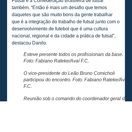
Futsal e à Confederação Brasileira de futsal
também. “Então é mais um desafio que temos
daqueles que são muito bons da gente trabalhar
que é a integração do trabalho de futsal junto com o
desenvolvimento de futebol que é uma cultura
nacional, regional e da cidade a prática de futsal”,
destacou Danilo.
Esteve presente todos os profissionais da base.
Foto: Fabiano Rateke/Avaí F.C.
O vice-presidente do Leão Bruno Comicholi
participou do encontro. Foto: Fabiano Rateke/Avaí
F.C.
Reunião sob o comando do coordenador geral da
base Fabiano Pierri, coordenador técnico Betão e
coordenador da iniciação Danilo Ribeiro. Foto:
Fabiano Rateke/Avaí F.C.
Confira a matéria completa na TV Avaí: