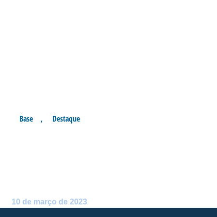
Base
,
Destaque
BASE AVAIANA REALIZA
REUNIÃO GERAL COM OS
PROFISSIONAIS DA ÁREA
Postado por:
avai.abstrato.ventures
10 de março de 2023