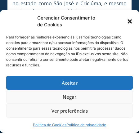
no estado como São José e Criciúma, e mesmo
assim saímos com as vitórias o que prova que o
Gerenciar Consentimento
trabalho esta no caminho certo.”
de Cookies
Sub 19 estreia nesta segunda
Para fornecer as melhores experiências, usamos tecnologias como
Nesta segunda-feira é a vez da equipe Sub 19
cookies para armazenar e/ou acessar informações do dispositivo. O
consentimento para essas tecnologias nos permitirá processar dados
estrear no campeonato estadual contra a
como comportamento de navegação ou IDs exclusivos neste site. Não
equipe de Balneário Camboriú. O jogo será às 19
consentir ou retirar o consentimento pode afetar negativamente certos
horas, no Ginásio Rozendo Lima (Instituto
recursos e funções.
Estadual de Educação – IEE), no Centro. A
entrada é franca.
Aceitar
A Adiee/Avaí/Fme Basquete é uma parceria
Negar
entre a Associação Desportiva do Instituto
Estadual de Educação, o Avaí Futebol Clube e a
Ver preferências
Fundação Municipal de Esportes de
Florianópolis, e conta com o apoio da agência de
Politica de Cookies
Política de privacidade
viagens Megatrip e o do Colégio Tendência.