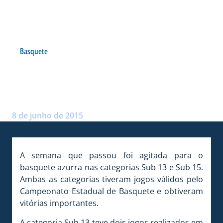
Basquete
BASQUETE AVAIANO OBTÉM
VITÓRIAS
Postado por:
André Palma Ribeiro
8 de junho de 2015
A semana que passou foi agitada para o
basquete azurra nas categorias Sub 13 e Sub 15.
Ambas as categorias tiveram jogos válidos pelo
Campeonato Estadual de Basquete e obtiveram
vitórias importantes.
A categoria Sub 13 teve dois jogos realizados em