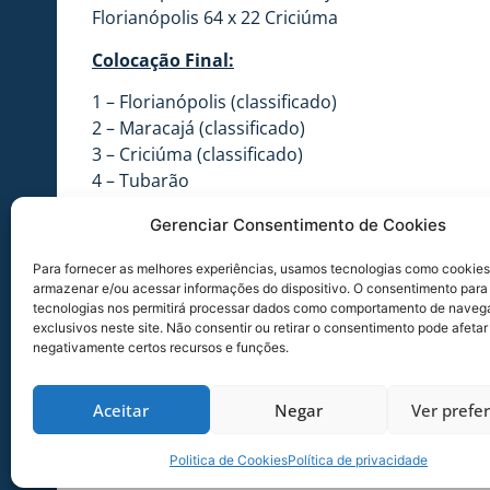
Florianópolis 64 x 22 Criciúma
Colocação Final:
1 – Florianópolis (classificado)
2 – Maracajá (classificado)
3 – Criciúma (classificado)
4 – Tubarão
5 – Içara
Gerenciar Consentimento de Cookies
Grupo:
Para fornecer as melhores experiências, usamos tecnologias como cookies
4 – Filipe Belo
armazenar e/ou acessar informações do dispositivo. O consentimento para
tecnologias nos permitirá processar dados como comportamento de naveg
5 – Alaexandre Salum
exclusivos neste site. Não consentir ou retirar o consentimento pode afetar
6 – Marcelo
negativamente certos recursos e funções.
7 – Enrico
8 – Diego
Aceitar
Negar
Ver prefe
9 – Gustavo
10 – Vitor Muller
Politica de Cookies
Política de privacidade
11- Luiz