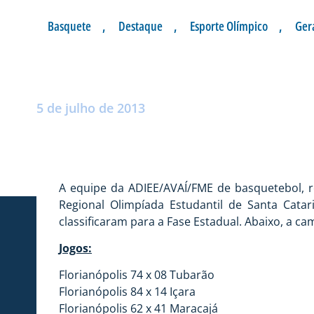
Basquete
,
Destaque
,
Esporte Olímpico
,
Ger
BASQUETE CAMPE
Postado por:
André Palma Ribeiro
5 de julho de 2013
A equipe da ADIEE/AVAÍ/FME de basquetebol, re
Regional Olimpíada Estudantil de Santa Catar
classificaram para a Fase Estadual. Abaixo, a c
Jogos:
Florianópolis 74 x 08 Tubarão
Florianópolis 84 x 14 Içara
Florianópolis 62 x 41 Maracajá