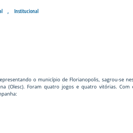
al
,
Institucional
ÃO DA REGIONAL DA
presentando o município de Florianopolis, sagrou-se nest
ina (Olesc). Foram quatro jogos e quatro vitórias. Com 
ampanha: