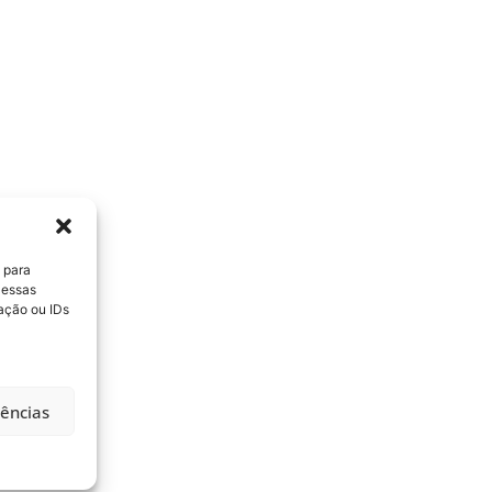
 para
 essas
ação ou IDs
rências