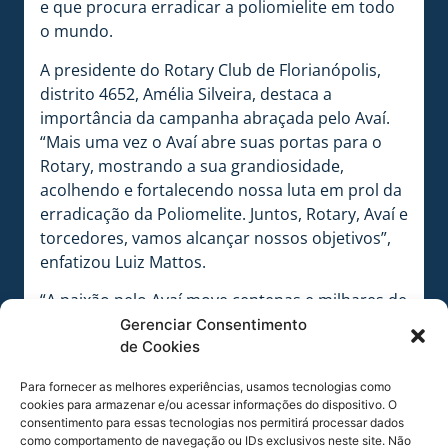
e que procura erradicar a poliomielite em todo
o mundo.
A presidente do Rotary Club de Florianópolis,
distrito 4652, Amélia Silveira, destaca a
importância da campanha abraçada pelo Avaí.
“Mais uma vez o Avaí abre suas portas para o
Rotary, mostrando a sua grandiosidade,
acolhendo e fortalecendo nossa luta em prol da
erradicação da Poliomelite. Juntos, Rotary, Avaí e
torcedores, vamos alcançar nossos objetivos”,
enfatizou Luiz Mattos.
“A paixão pelo Avaí move centenas e milhares de
torcedores. É papel do clube levar a esses
Gerenciar Consentimento
de Cookies
apaixonados torcedores a mensagem de que
vacinar e proteger as crianças é um ato de
Para fornecer as melhores experiências, usamos tecnologias como
amor! Desta forma, contribuímos com a
cookies para armazenar e/ou acessar informações do dispositivo. O
conscientização, não medindo esforços para a
consentimento para essas tecnologias nos permitirá processar dados
como comportamento de navegação ou IDs exclusivos neste site. Não
erradicação da Poliomelite”, destacou Júlio