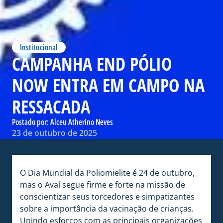
Institucional
CAMPANHA END PÓLIO
NOW ENTRA EM CAMPO NA
RESSACADA
Postado por:
Alceu Atherino Neves
23 de outubro de 2025
O Dia Mundial da Poliomielite é 24 de outubro,
mas o Avaí segue firme e forte na missão de
conscientizar seus torcedores e simpatizantes
sobre a importância da vacinação de crianças.
Unindo esforços com as principais organizações